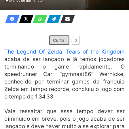
Menos de um minuto
X
e-
mail
Curtir!
0
The Legend Of Zelda: Tears of the Kingdom
acaba de ser lançado e já temos jogadores
terminando o game rapidamente. O
speedrunner Carl “gymnast86” Wernicke,
conhecido por terminar games da franquia
Zelda em tempo recorde, concluiu o jogo com
o tempo de 1.34.33
Vale ressaltar que esse tempo dever ser
diminuído em breve, pois o jogo acaba de ser
lançado e deve haver muito a se explorar para