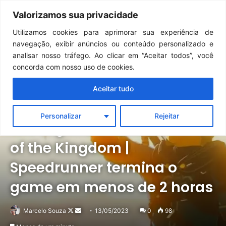
Continua após a publicidade..
GTA 6: Novo anúncio pode acontecer em breve e surpreender fãs
Valorizamos sua privacidade
Menu
Pr
Utilizamos cookies para aprimorar sua experiência de
navegação, exibir anúncios ou conteúdo personalizado e
analisar nosso tráfego. Ao clicar em “Aceitar todos”, você
concorda com nosso uso de cookies.
Aceitar tudo
Notícias
Switch
Personalizar
Rejeitar
The Legend Of Zelda: Tears
of the Kingdom |
Speedrunner termina o
game em menos de 2 horas
Follow
Mande
Marcelo Souza
13/05/2023
0
98
on
um