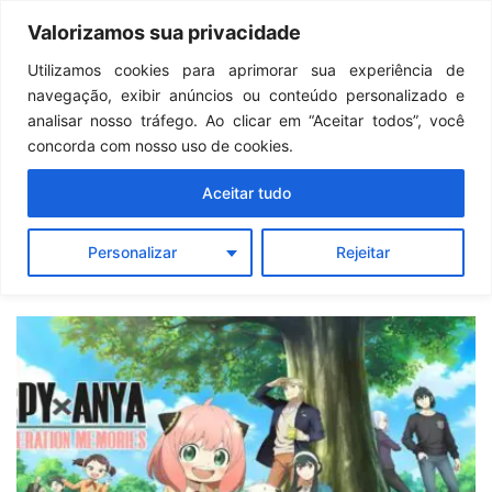
Continua após a publicidade..
GTA 6: Novo anúncio pode acontecer em breve e surpreender fãs
Valorizamos sua privacidade
Menu
Pr
Utilizamos cookies para aprimorar sua experiência de
navegação, exibir anúncios ou conteúdo personalizado e
SPYxANYA:
analisar nosso tráfego. Ao clicar em “Aceitar todos”, você
concorda com nosso uso de cookies.
Operation
Aceitar tudo
Memories
Personalizar
Rejeitar