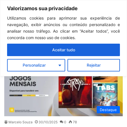
Continua após a publicidade..
GTA 6: Novo anúncio pode acontecer em breve e surpreender fãs
Valorizamos sua privacidade
Menu
Pr
Utilizamos cookies para aprimorar sua experiência de
navegação, exibir anúncios ou conteúdo personalizado e
PlayStation Plus
analisar nosso tráfego. Ao clicar em “Aceitar todos”, você
concorda com nosso uso de cookies.
Aceitar tudo
Personalizar
Rejeitar
Destaque
Marcelo Souza
30/10/2025
0
78