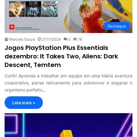
Destaque
Marcelo Souza
27/11/2024
0
78
Jogos PlayStation Plus Essentials
dezembro: It Takes Two, Aliens: Dark
Descent, Temtem
Curtir! Aprenda a trabalhar em equipe em uma hilária aventura
cooperativa, pense taticamente para sobreviver e enganar o
organismo perfeito,…
Leia mais »