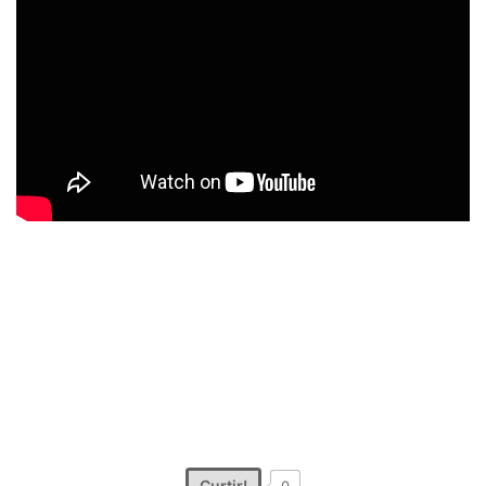
Curtir!
0