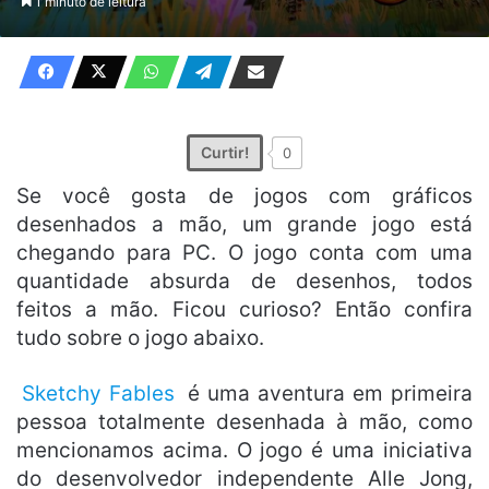
1 minuto de leitura
X
e-
mail
Curtir!
0
Se você gosta de jogos com gráficos
desenhados a mão, um grande jogo está
chegando para PC. O jogo conta com uma
quantidade absurda de desenhos, todos
feitos a mão. Ficou curioso? Então confira
tudo sobre o jogo abaixo.
Sketchy Fables
é uma aventura em primeira
pessoa totalmente desenhada à mão, como
mencionamos acima. O jogo é uma iniciativa
do desenvolvedor independente Alle Jong,