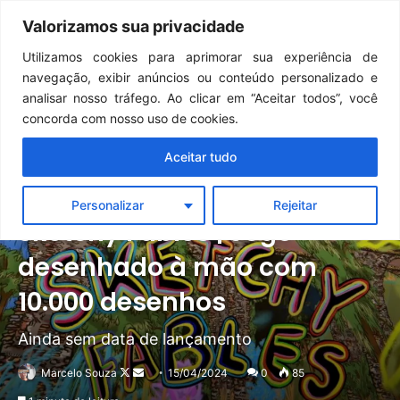
Continua após a publicidade..
GTA 6: Novo anúncio pode acontecer em breve e surpreender fãs
Valorizamos sua privacidade
Menu
Pr
Utilizamos cookies para aprimorar sua experiência de
navegação, exibir anúncios ou conteúdo personalizado e
analisar nosso tráfego. Ao clicar em “Aceitar todos”, você
concorda com nosso uso de cookies.
Aceitar tudo
Notícias
PC
Personalizar
Rejeitar
Sketchy Fables | Jogo
desenhado à mão com
10.000 desenhos
Ainda sem data de lançamento
Follow
Mande
Marcelo Souza
15/04/2024
0
85
on
um