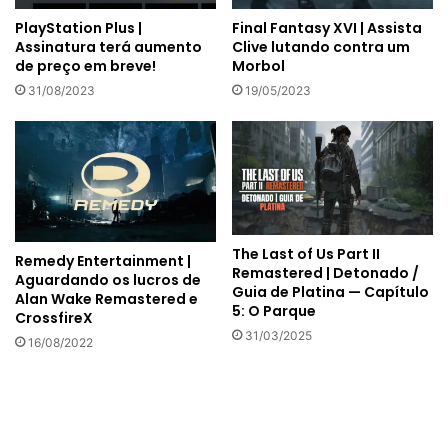
Final Fantasy XVI | Assista
PlayStation Plus |
Clive lutando contra um
Assinatura terá aumento
Morbol
de preço em breve!
19/05/2023
31/08/2023
The Last of Us Part II
Remedy Entertainment |
Remastered | Detonado /
Aguardando os lucros de
Guia de Platina — Capítulo
Alan Wake Remastered e
5: O Parque
CrossfireX
31/03/2025
16/08/2022