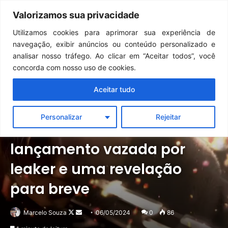
Continua após a publicidade..
GTA 6: Novo anúncio pode acontecer em breve e surpreender fãs
Valorizamos sua privacidade
Menu
Pr
Utilizamos cookies para aprimorar sua experiência de
navegação, exibir anúncios ou conteúdo personalizado e
analisar nosso tráfego. Ao clicar em “Aceitar todos”, você
concorda com nosso uso de cookies.
Aceitar tudo
Notícias
Outros
Personalizar
Rejeitar
Resident Evil 9 tem data de
lançamento vazada por
leaker e uma revelação
para breve
Follow
Mande
Marcelo Souza
06/05/2024
0
86
on
um