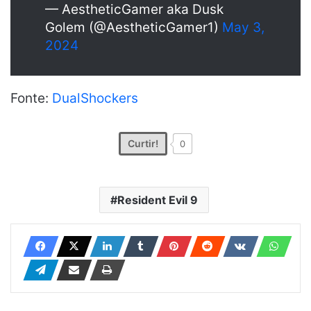
— AestheticGamer aka Dusk
Golem (@AestheticGamer1)
May 3,
2024
Fonte:
DualShockers
Curtir!
0
Resident Evil 9