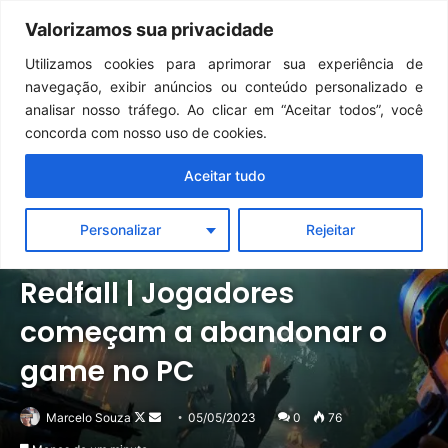
Continua após a publicidade..
GTA 6: Novo anúncio pode acontecer em breve e surpreender fãs
Valorizamos sua privacidade
Menu
Pr
Utilizamos cookies para aprimorar sua experiência de
navegação, exibir anúncios ou conteúdo personalizado e
analisar nosso tráfego. Ao clicar em “Aceitar todos”, você
concorda com nosso uso de cookies.
Aceitar tudo
Personalizar
Rejeitar
Notícias
PC
Xbox
Redfall | Jogadores
começam a abandonar o
game no PC
Follow
Mande
Marcelo Souza
05/05/2023
0
76
on
um