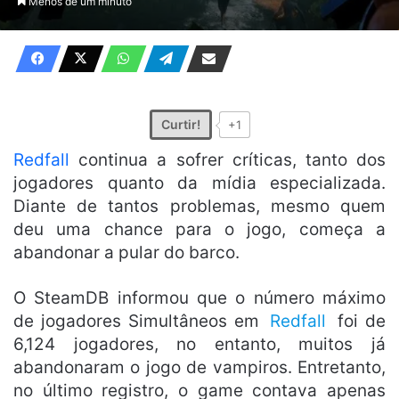
Menos de um minuto
X
e-
mail
Curtir!
+1
Redfall
continua a sofrer críticas, tanto dos
jogadores quanto da mídia especializada.
Diante de tantos problemas, mesmo quem
deu uma chance para o jogo, começa a
abandonar a pular do barco.
O SteamDB informou que o número máximo
de jogadores Simultâneos em
Redfall
foi de
6,124 jogadores, no entanto, muitos já
abandonaram o jogo de vampiros. Entretanto,
no último registro, o game contava apenas