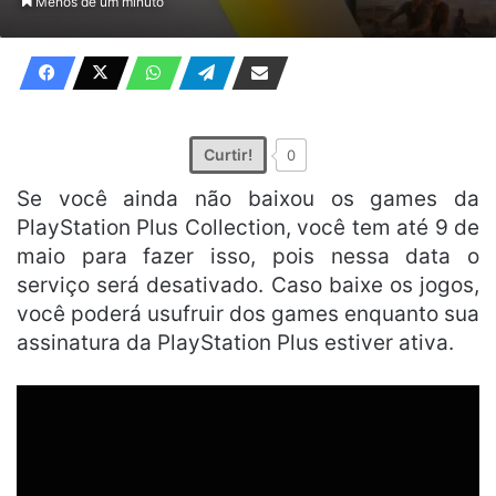
Menos de um minuto
X
e-
mail
Curtir!
0
Se você ainda não baixou os games da
PlayStation Plus Collection, você tem até 9 de
maio para fazer isso, pois nessa data o
serviço será desativado. Caso baixe os jogos,
você poderá usufruir dos games enquanto sua
assinatura da PlayStation Plus estiver ativa.