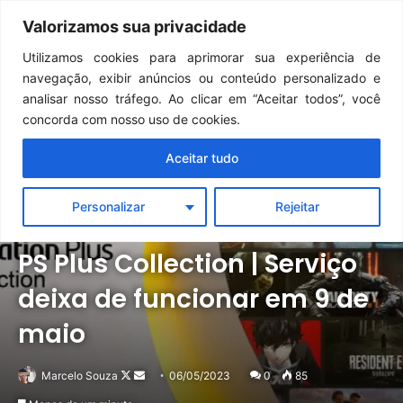
Continua após a publicidade..
Dark Souls Remastered | Detonado/Guia de Conquistas — Capítulo 12: Mundo da Pintura de Ariamis
Valorizamos sua privacidade
Menu
Pr
Utilizamos cookies para aprimorar sua experiência de
navegação, exibir anúncios ou conteúdo personalizado e
analisar nosso tráfego. Ao clicar em “Aceitar todos”, você
concorda com nosso uso de cookies.
Aceitar tudo
Personalizar
Rejeitar
Notícias
PlayStation
PS Plus Collection | Serviço
deixa de funcionar em 9 de
maio
Follow
Mande
Marcelo Souza
06/05/2023
0
85
on
um