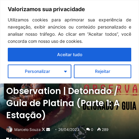
Continua após a publicidade..
Clair Obscur: Expedition 33: desenvolvedores falam sobre desafios do Unreal Engine 5 no Switch 2
Valorizamos sua privacidade
Menu
Pr
Utilizamos cookies para aprimorar sua experiência de
navegação, exibir anúncios ou conteúdo personalizado e
analisar nosso tráfego. Ao clicar em “Aceitar todos”, você
concorda com nosso uso de cookies.
Aceitar tudo
Personalizar
Rejeitar
Notícias
Observation | Detonado /
Guia de Platina (Parte 1: A
Estação)
Follow
Mande
Marcelo Souza
26/04/2023
0
289
on
um