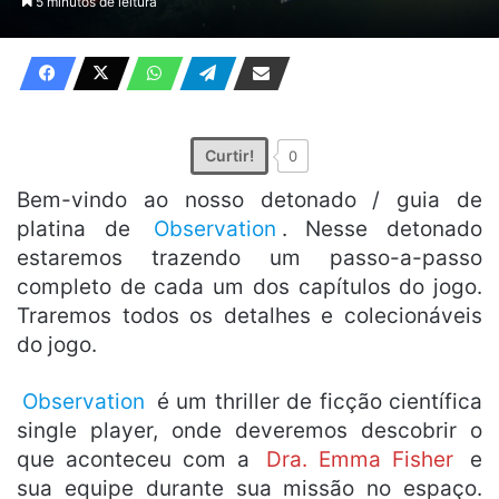
5 minutos de leitura
X
e-
mail
Curtir!
0
Bem-vindo ao nosso detonado / guia de
platina de
Observation
. Nesse detonado
estaremos trazendo um passo-a-passo
completo de cada um dos capítulos do jogo.
Traremos todos os detalhes e colecionáveis
do jogo.
Observation
é um thriller de ficção científica
single player, onde deveremos descobrir o
que aconteceu com a
Dra. Emma Fisher
e
sua equipe durante sua missão no espaço.