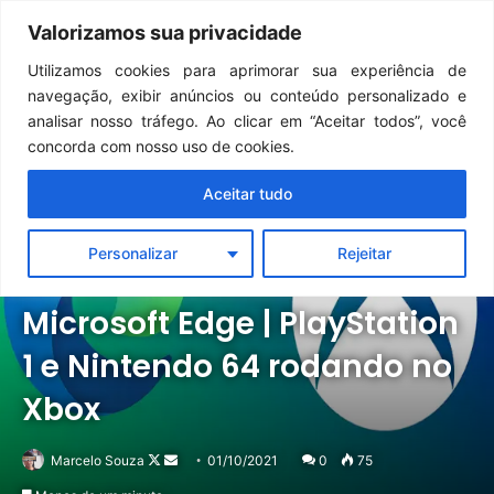
Continua após a publicidade..
GTA 6: Novo anúncio pode acontecer em breve e surpreender fãs
Valorizamos sua privacidade
Menu
Pr
Utilizamos cookies para aprimorar sua experiência de
navegação, exibir anúncios ou conteúdo personalizado e
analisar nosso tráfego. Ao clicar em “Aceitar todos”, você
concorda com nosso uso de cookies.
Aceitar tudo
Personalizar
Rejeitar
Notícias
Xbox
Microsoft Edge | PlayStation
1 e Nintendo 64 rodando no
Xbox
Follow
Mande
Marcelo Souza
01/10/2021
0
75
on
um