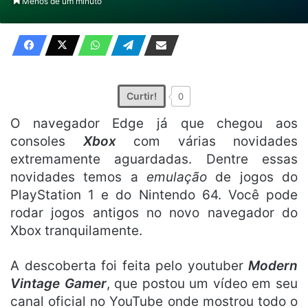
Menos de um minuto
X
e-
mail
Curtir!
0
O navegador Edge já que chegou aos
consoles
Xbox
com várias novidades
extremamente aguardadas. Dentre essas
novidades temos a
emulação
de jogos do
PlayStation 1 e do Nintendo 64. Você pode
rodar jogos antigos no novo navegador do
Xbox tranquilamente.
A descoberta foi feita pelo youtuber
Modern
Vintage Gamer
, que postou um vídeo em seu
canal oficial no YouTube onde mostrou todo o