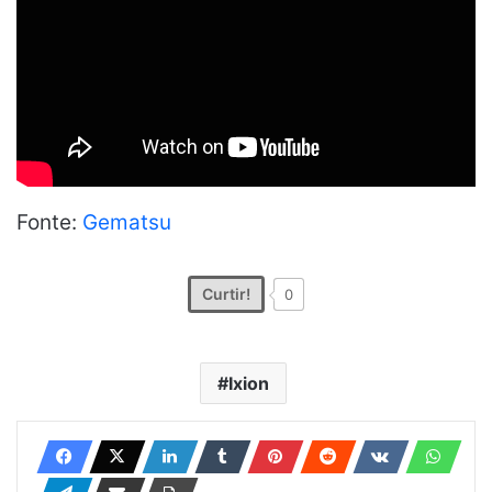
Fonte:
Gematsu
Curtir!
0
Ixion