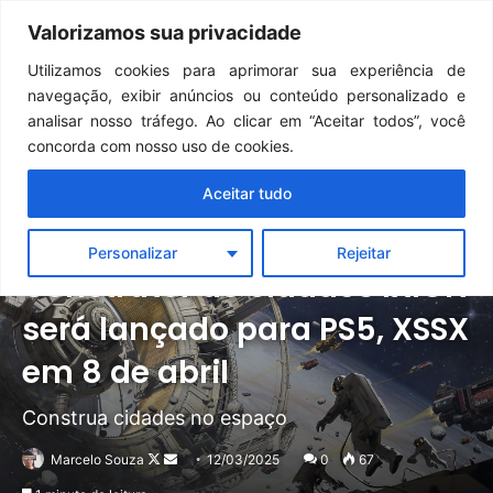
Continua após a publicidade..
GTA 6: Novo anúncio pode acontecer em breve e surpreender fãs
Valorizamos sua privacidade
Menu
Pr
Utilizamos cookies para aprimorar sua experiência de
navegação, exibir anúncios ou conteúdo personalizado e
analisar nosso tráfego. Ao clicar em “Aceitar todos”, você
concorda com nosso uso de cookies.
Aceitar tudo
Notícias
PlayStation
Xbox
Personalizar
Rejeitar
Construtor de cidades IXION
será lançado para PS5, XSSX
em 8 de abril
Construa cidades no espaço
Follow
Mande
Marcelo Souza
12/03/2025
0
67
on
um