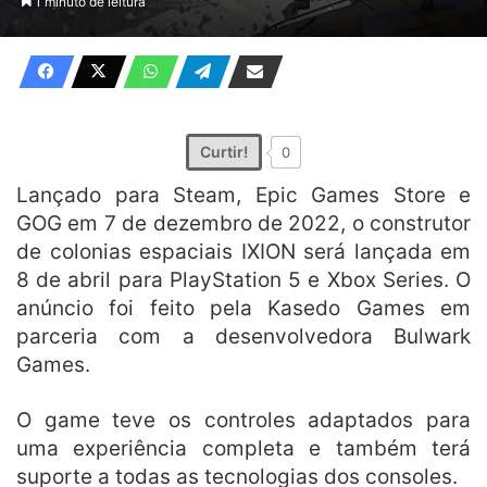
1 minuto de leitura
X
e-
mail
Curtir!
0
Lançado para Steam, Epic Games Store e
GOG em 7 de dezembro de 2022, o construtor
de colonias espaciais IXION será lançada em
8 de abril para PlayStation 5 e Xbox Series. O
anúncio foi feito pela Kasedo Games em
parceria com a desenvolvedora Bulwark
Games.
O game teve os controles adaptados para
uma experiência completa e também terá
suporte a todas as tecnologias dos consoles.