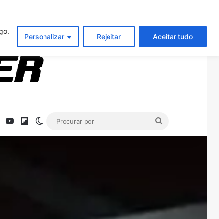
Entrar
Artigo aleatório
Barra Latera
go.
Personalizar
Rejeitar
Aceitar tudo
ebook
X
YouTube
Flipboard
Switch skin
Procurar
por