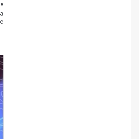
2ª
ha
de