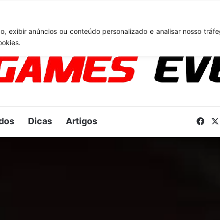
TA 6: Novo anúncio pode acontecer em breve e surpreender fãs
, exibir anúncios ou conteúdo personalizado e analisar nosso tráfe
ookies.
dos
Dicas
Artigos
Fac