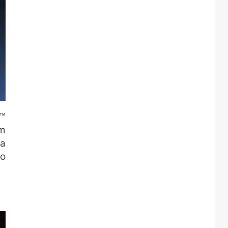
e™
em
da
do