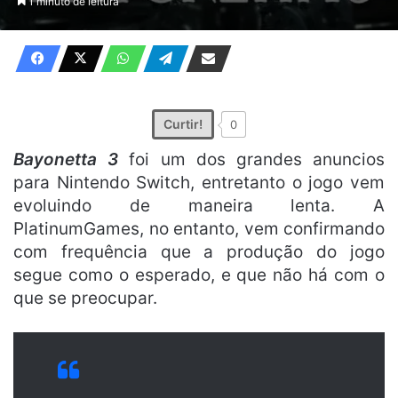
1 minuto de leitura
X
e-
mail
Curtir!
0
Bayonetta 3
foi um dos grandes anuncios
para Nintendo Switch, entretanto o jogo vem
evoluindo de maneira lenta. A
PlatinumGames, no entanto, vem confirmando
com frequência que a produção do jogo
segue como o esperado, e que não há com o
que se preocupar.