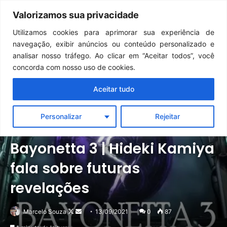
Continua após a publicidade..
GTA 6: Novo anúncio pode acontecer em breve e surpreender fãs
Valorizamos sua privacidade
Menu
Pr
Utilizamos cookies para aprimorar sua experiência de
navegação, exibir anúncios ou conteúdo personalizado e
analisar nosso tráfego. Ao clicar em “Aceitar todos”, você
concorda com nosso uso de cookies.
Aceitar tudo
Personalizar
Rejeitar
Notícias
Switch
Bayonetta 3 | Hideki Kamiya
fala sobre futuras
revelações
Follow
Mande
Marcelo Souza
13/09/2021
0
87
on
um